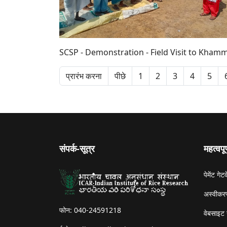
SCSP - Demonstration - Field Visit to Khamm
प्रारंभ करना
पीछे
1
2
3
4
5
संपर्क-सूत्र
महत्वपू
पेमेंट गेटव
अस्वीकरण
फोन: 040-24591218
वेबसाइट 