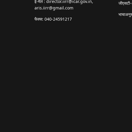
ई-मेल :
director.iirr@icar.gov.in
,
जीएसटी-
aris.iirr@gmail.com
भाचाअनुस
फैक्स: 040-24591217