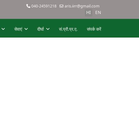
040-24591218
aris.iirr@gmail.com
HI
EN
सेवाएं
दीर्घा
सं.प्रौ.प्र.ए.
संपर्क करें