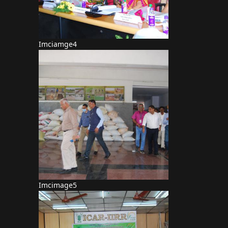
Imciamge4
Imcimage5