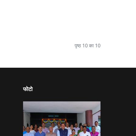
पृष्ठ 10 का 10
फोटो