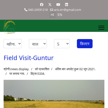
040-24591218
aris.iirr@gmail.com
HI
EN
फ़िल्टर
Field Visit-Guntur
श्रेणी:
news display
.
को प्रकाशित
अंतिम बार अपडेट हुआ 02 जून 2021.
पर बनाया गया.
हिट्स:5334.