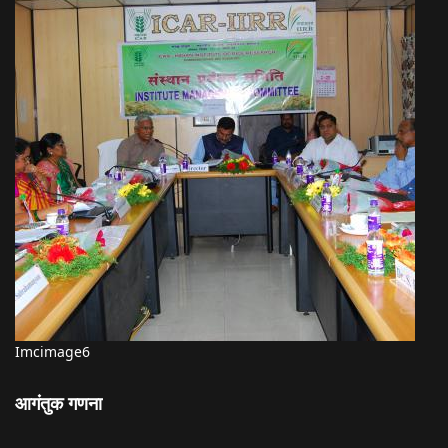
Imcimage6
आगंतुक गणना