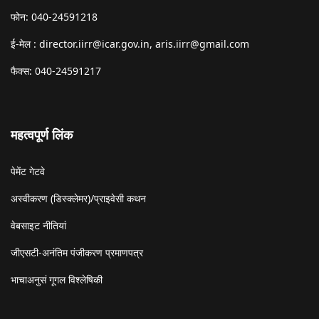
फोन: 040-24591218
ई-मेल :
director.iirr@icar.gov.in
,
aris.iirr@gmail.com
फैक्स: 040-24591217
महत्वपूर्ण लिंक
पेमेंट गेटवे
अस्वीकरण (डिस्क्लेमर)/प्राइवेसी कथन
वेबसाइट नीतियां
जीएसटी-अनंतिम पंजीकरण प्रमाणपत्र
भाचाअनुसं गूगल विश्लेषिकी