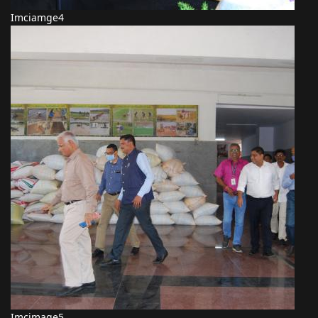
Imciamge4
Imcimage5