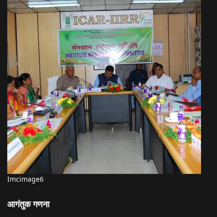
Imcimage6
आगंतुक गणना