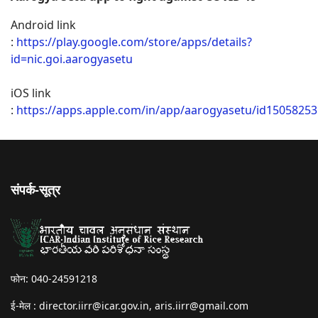
Android link
:
https://play.google.com/store/apps/details?
id=nic.goi.aarogyasetu
iOS link
:
https://apps.apple.com/in/app/aarogyasetu/id1505825
संपर्क-सूत्र
फोन: 040-24591218
ई-मेल :
director.iirr@icar.gov.in
,
aris.iirr@gmail.com