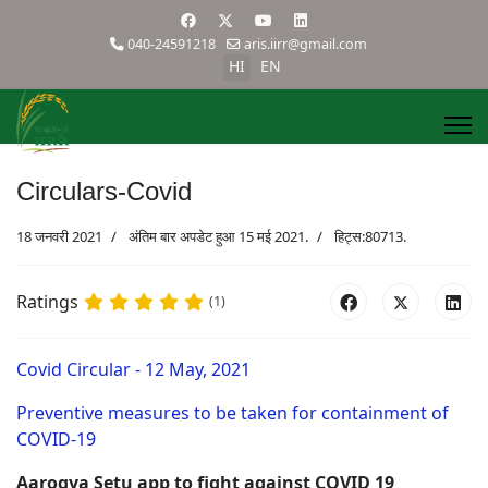
040-24591218
aris.iirr@gmail.com
HI
EN
Circulars-Covid
18 जनवरी 2021
अंतिम बार अपडेट हुआ 15 मई 2021.
हिट्स:80713.
Ratings
(1)
Covid Circular - 12 May, 2021
Preventive measures to be taken for containment of
COVID-19
Aarogya Setu app to fight against COVID 19