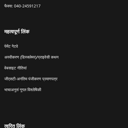
फैक्स: 040-24591217
महत्वपूर्ण लिंक
पेमेंट गेटवे
अस्वीकरण (डिस्क्लेमर)/प्राइवेसी कथन
वेबसाइट नीतियां
जीएसटी-अनंतिम पंजीकरण प्रमाणपत्र
भाचाअनुसं गूगल विश्लेषिकी
त्वरित लिंक