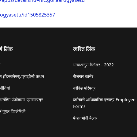
/apps/details?id=nic.goi.aarogyasetu
rogyasetu/id1505825357
र्ण लिंक
त्वरित लिंक
े
भाचाअनुसं कैलेंडर - 2022
 (डिस्क्लेमर)/प्राइवेसी कथन
रोजगार कॉर्नर
नीतियां
कोविड परिपत्र
अनंतिम पंजीकरण प्रमाणपत्र
कर्मचारी आधिकारिक प्रपत्र Employee 
Forms
ं गूगल विश्लेषिकी
पेन्शनभोगी बैठक