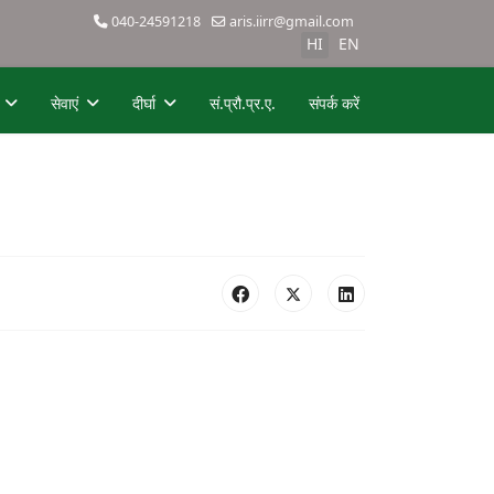
040-24591218
aris.iirr@gmail.com
HI
EN
सेवाएं
दीर्घा
सं.प्रौ.प्र.ए.
संपर्क करें