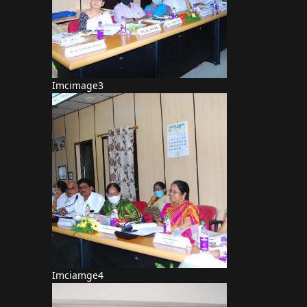
Imcimage3
Imciamge4