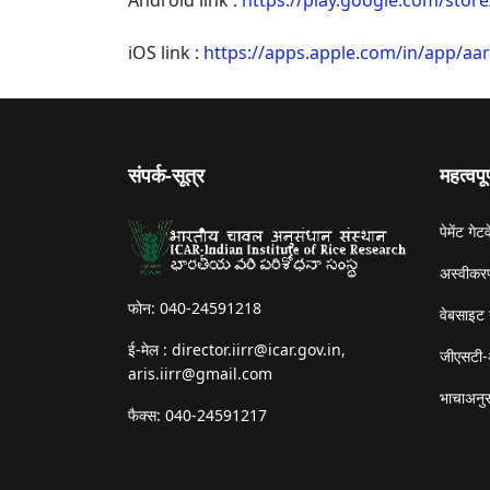
Android link :
https://play.google.com/store
iOS link :
https://apps.apple.com/in/app/aa
संपर्क-सूत्र
महत्वपू
पेमेंट गेटव
अस्वीकरण
फोन: 040-24591218
वेबसाइट 
ई-मेल :
director.iirr@icar.gov.in
,
जीएसटी-
aris.iirr@gmail.com
भाचाअनुस
फैक्स: 040-24591217