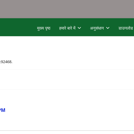
मुख्य पृष्ठ
हमारे बारे में
अनुसंधान
डाउनलोड
स:92468.
 PM