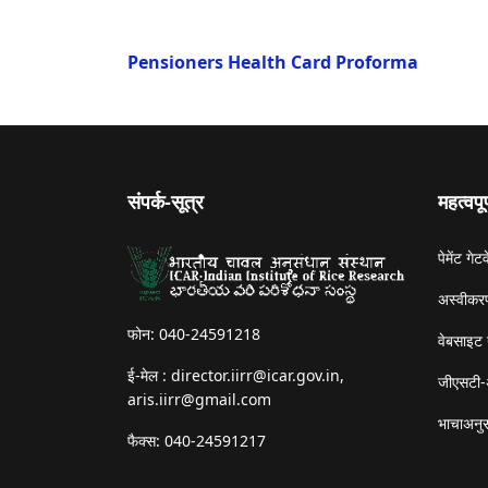
Pensioners Health Card Proforma
संपर्क-सूत्र
महत्वपू
पेमेंट गेटव
अस्वीकरण
फोन: 040-24591218
वेबसाइट 
ई-मेल :
director.iirr@icar.gov.in
,
जीएसटी-
aris.iirr@gmail.com
भाचाअनुस
फैक्स: 040-24591217