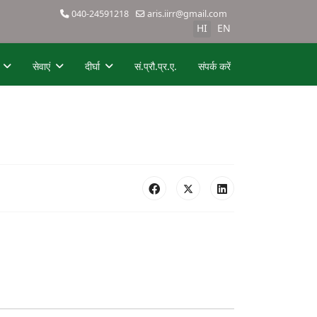
040-24591218
aris.iirr@gmail.com
HI
EN
सेवाएं
दीर्घा
सं.प्रौ.प्र.ए.
संपर्क करें