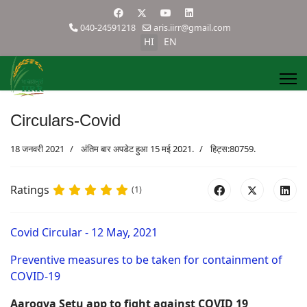
040-24591218
aris.iirr@gmail.com
HI
EN
Circulars-Covid
18 जनवरी 2021
अंतिम बार अपडेट हुआ 15 मई 2021.
हिट्स:80759.
Ratings
(1)
Covid Circular - 12 May, 2021
Preventive measures to be taken for containment of
COVID-19
Aarogya Setu app to fight against COVID 19