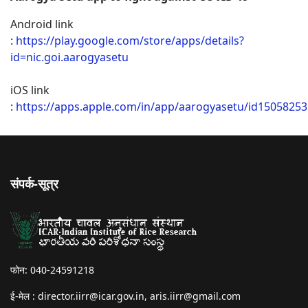
Android link
:
https://play.google.com/store/apps/details?
id=nic.goi.aarogyasetu
iOS link
:
https://apps.apple.com/in/app/aarogyasetu/id1505825
संपर्क-सूत्र
फोन: 040-24591218
ई-मेल :
director.iirr@icar.gov.in
,
aris.iirr@gmail.com