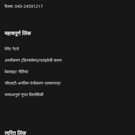
फैक्स: 040-24591217
महत्वपूर्ण लिंक
पेमेंट गेटवे
अस्वीकरण (डिस्क्लेमर)/प्राइवेसी कथन
वेबसाइट नीतियां
जीएसटी-अनंतिम पंजीकरण प्रमाणपत्र
भाचाअनुसं गूगल विश्लेषिकी
त्वरित लिंक