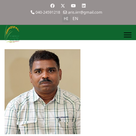
040-24591218
aris.iirr@gmail.com
HI
EN