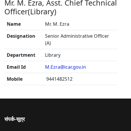
Mr. M. Ezra, Asst. Chief Technical
Officer(Library)
Name
Mr. M. Ezra
Designation
Senior Administrative Officer
(A)
Department
Library
Email Id
M.Ezra@icar.gov.in
Mobile
9441482512
संपर्क-सूत्र