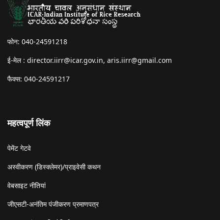
फोन: 040-24591218
ई-मेल :
director.iirr@icar.gov.in
,
aris.iirr@gmail.com
फैक्स: 040-24591217
महत्वपूर्ण लिंक
पेमेंट गेटवे
अस्वीकरण (डिस्क्लेमर)/प्राइवेसी कथन
वेबसाइट नीतियां
जीएसटी-अनंतिम पंजीकरण प्रमाणपत्र